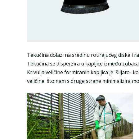
Tekućina dolazi na sredinu rotirajućeg diska i r
Tekućina se disperzira u kapljice između zubac
Krivulja veličine formiranih kapljica je šiljato-
veličine što nam s druge strane minimalizira m