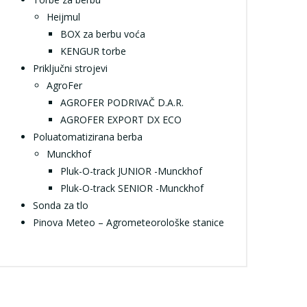
Heijmul
BOX za berbu voća
KENGUR torbe
Priključni strojevi
AgroFer
AGROFER PODRIVAČ D.A.R.
AGROFER EXPORT DX ECO
Poluatomatizirana berba
Munckhof
Pluk-O-track JUNIOR -Munckhof
Pluk-O-track SENIOR -Munckhof
Sonda za tlo
Pinova Meteo – Agrometeorološke stanice