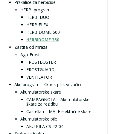
Prskalice za herbicide
HERBI program
HERBI DUO
HERBIFLEX
HERBIDOME 600
HERBIDOME 350
Zaštita od mraza
AgroFrost
FROSTBUSTER
FROSTGUARD
VENTILATOR
Aku program – škare, pile, vezačice
Akumulatorske škare
CAMPAGNOLA – Akumulatorske
škare za rezidbu
Castellari – MALE električne škare
Akumulatorske pile
AKU PILA CS 22-04
Torbe za berbu