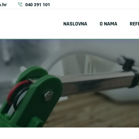
.hr
040 391 101
NASLOVNA
O NAMA
REF