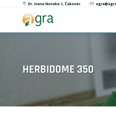
Dr. Ivana Novaka 1, Čakovec
agra@agra
HERBIDOME 350