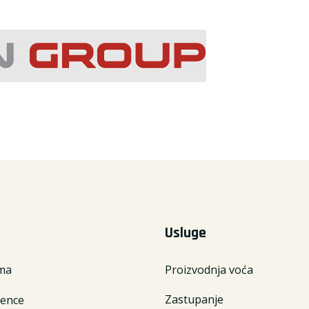
Usluge
ma
Proizvodnja voća
Zastupanje
rence