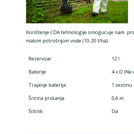
Korištenje CDA tehnologije omogućuje nam prska
malom potrošnjom vode (10-20 l/ha).
Rezervoar
12 l
Baterije
4 x D (Ne
Trajanje baterija
1 sezonu
Šririna prskanja
0,6 m
Štitnik
Da