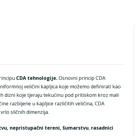
rincipu
CDA tehnologije.
Osnovni princip CDA
iformnoj veličini kapljica koje možemo definirati kao
ih dizni koje tjeraju tekućinu pod pritiskom kroz mali
ne razbijene u kapljice različitih veličina, CDA
rlo sličnih dimenzija.
tvu, nepristupačni tereni, šumarstvu
,
rasadnici