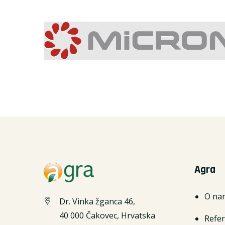
Agra
O na
Dr. Vinka žganca 46,
40 000 Čakovec, Hrvatska
Refe