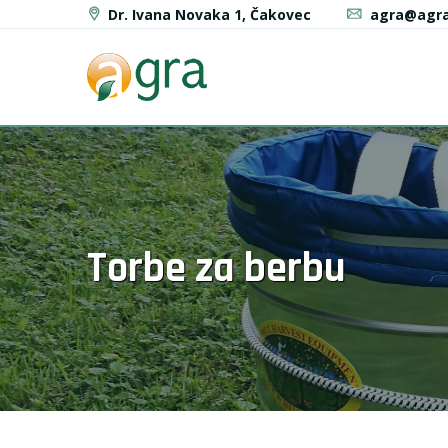
Dr. Ivana Novaka 1, Čakovec
agra@agra
Torbe za berbu