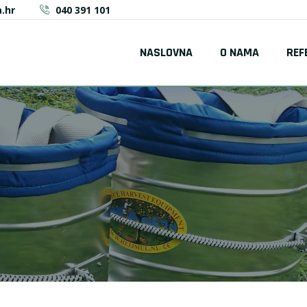
.hr
040 391 101
NASLOVNA
O NAMA
REF