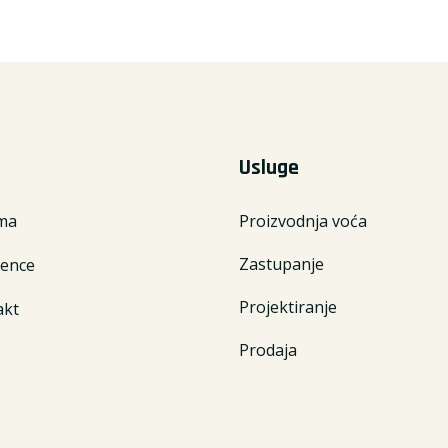
Usluge
ma
Proizvodnja voća
Zastupanje
rence
Projektiranje
akt
Prodaja