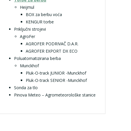
Heijmul
BOX za berbu voća
KENGUR torbe
Priključni strojevi
AgroFer
AGROFER PODRIVAČ D.A.R.
AGROFER EXPORT DX ECO
Poluatomatizirana berba
Munckhof
Pluk-O-track JUNIOR -Munckhof
Pluk-O-track SENIOR -Munckhof
Sonda za tlo
Pinova Meteo – Agrometeorološke stanice