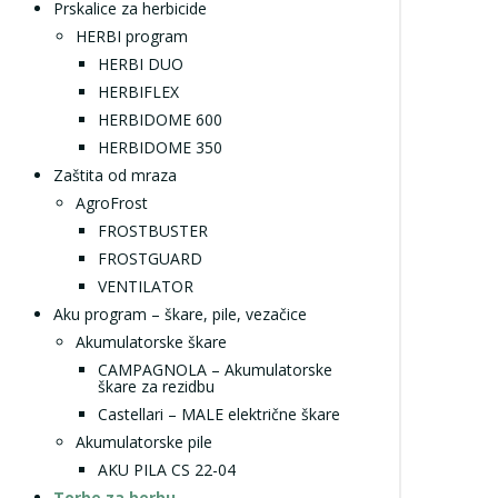
Prskalice za herbicide
HERBI program
HERBI DUO
HERBIFLEX
HERBIDOME 600
HERBIDOME 350
Zaštita od mraza
AgroFrost
FROSTBUSTER
FROSTGUARD
VENTILATOR
Aku program – škare, pile, vezačice
Akumulatorske škare
CAMPAGNOLA – Akumulatorske
škare za rezidbu
Castellari – MALE električne škare
Akumulatorske pile
AKU PILA CS 22-04
Torbe za berbu