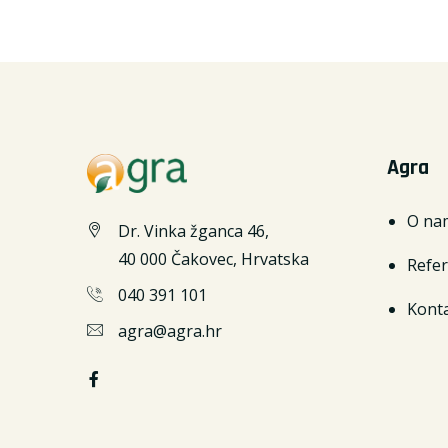
Agra
O na
Dr. Vinka žganca 46,
40 000 Čakovec, Hrvatska
Refe
040 391 101
Kont
agra@agra.hr