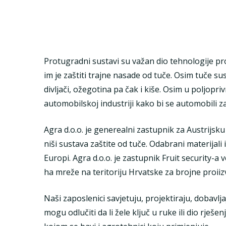
Protugradni sustavi su važan dio tehnologije pr
im je zaštiti trajne nasade od tuče. Osim tuče sus
divljači, ožegotina pa čak i kiše. Osim u poljopri
automobilskoj industriji kako bi se automobili za
Agra d.o.o. je generealni zastupnik za Austrijsku
niši sustava zaštite od tuče. Odabrani materijali
Europi. Agra d.o.o. je zastupnik Fruit security-a v
ha mreže na teritoriju Hrvatske za brojne proii
Naši zaposlenici savjetuju, projektiraju, dobavlj
mogu odlučiti da li žele ključ u ruke ili dio rješe