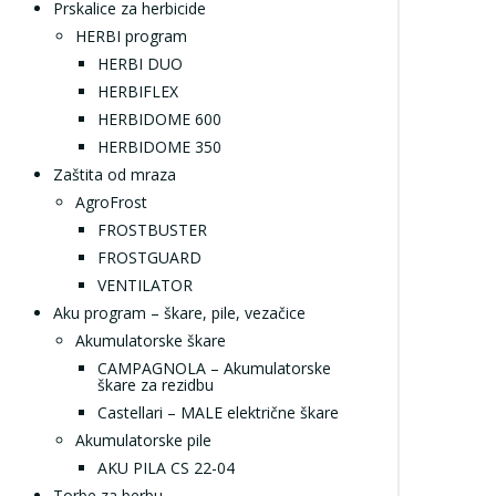
Prskalice za herbicide
HERBI program
HERBI DUO
HERBIFLEX
HERBIDOME 600
HERBIDOME 350
Zaštita od mraza
AgroFrost
FROSTBUSTER
FROSTGUARD
VENTILATOR
Aku program – škare, pile, vezačice
Akumulatorske škare
CAMPAGNOLA – Akumulatorske
škare za rezidbu
Castellari – MALE električne škare
Akumulatorske pile
AKU PILA CS 22-04
Torbe za berbu