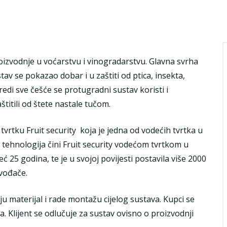
oizvodnje u voćarstvu i vinogradarstvu. Glavna svrha
tav se pokazao dobar i u zaštiti od ptica, insekta,
vredi sve češće se protugradni sustav koristi i
štitili od štete nastale tučom.
 tvrtku Fruit security koja je jedna od vodećih tvrtka u
 i tehnologija čini Fruit security vodećom tvrtkom u
eć 25 godina, te je u svojoj povijesti postavila više 2000
zvođače.
aju materijal i rade montažu cijelog sustava. Kupci se
nja. Klijent se odlučuje za sustav ovisno o proizvodnji