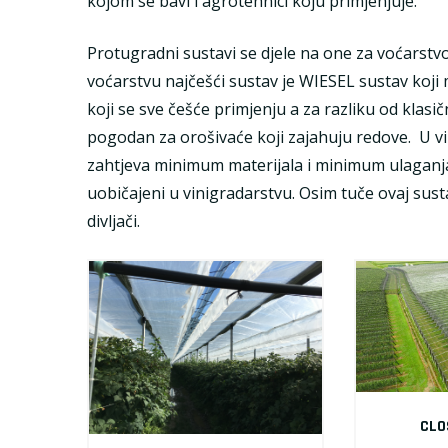
kojom se bavi i agrotehnici koju primjenjuje.
Protugradni sustavi se djele na one za voćarstvo
voćarstvu najčešći sustav je WIESEL sustav koji
koji se sve češće primjenju a za razliku od klas
pogodan za orošivaće koji zajahuju redove. U v
zahtjeva minimum materijala i minimum ulaganja
uobičajeni u vinigradarstvu. Osim tuče ovaj susta
divljači.
CLO