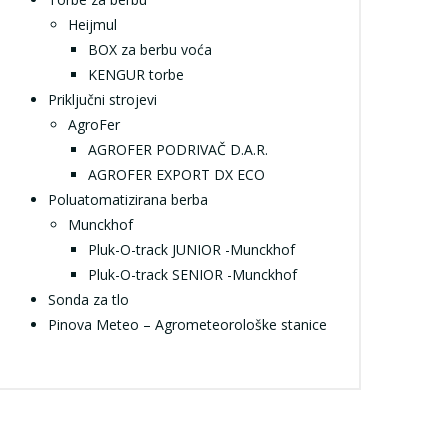
Heijmul
BOX za berbu voća
KENGUR torbe
Priključni strojevi
AgroFer
AGROFER PODRIVAČ D.A.R.
AGROFER EXPORT DX ECO
Poluatomatizirana berba
Munckhof
Pluk-O-track JUNIOR -Munckhof
Pluk-O-track SENIOR -Munckhof
Sonda za tlo
Pinova Meteo – Agrometeorološke stanice