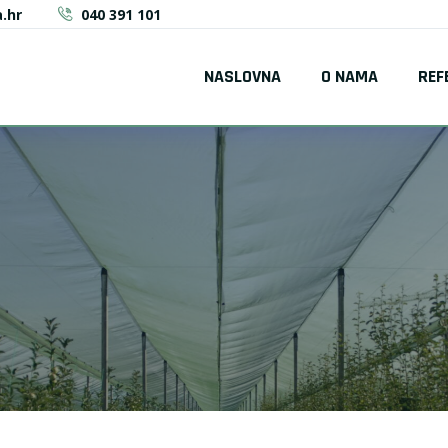
.hr
040 391 101
NASLOVNA
O NAMA
REF