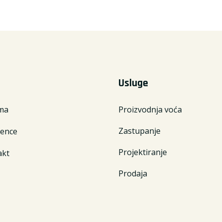
Usluge
ma
Proizvodnja voća
Zastupanje
rence
Projektiranje
akt
Prodaja