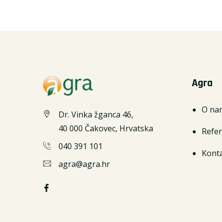
Agra
O na
Dr. Vinka žganca 46,
40 000 Čakovec, Hrvatska
Refe
040 391 101
Kont
agra@agra.hr