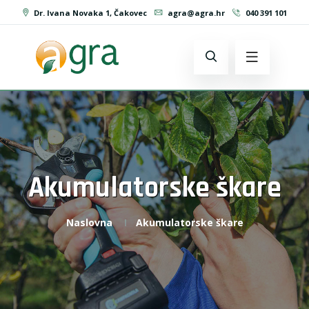
Dr. Ivana Novaka 1, Čakovec
agra@agra.hr
040 391 101
Akumulatorske škare
Naslovna
Akumulatorske škare