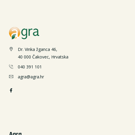
Dr. Vinka žganca 46,
40 000 Čakovec, Hrvatska
040 391 101
agra@agra.hr
Agra