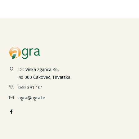
Dr. Vinka žganca 46,
40 000 Čakovec, Hrvatska
040 391 101
agra@agra.hr