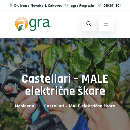
Dr. Ivana Novaka 1, Čakovec
agra@agra.hr
040 391 101
Castellari – MALE
električne škare
Naslovna
Castellari – MALE električne škare