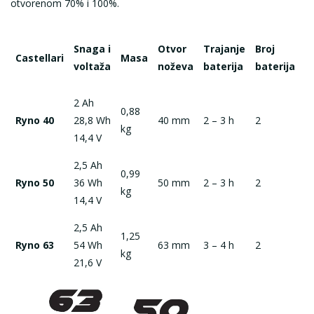
otvorenom 70% i 100%.
Snaga i
Otvor
Trajanje
Broj
Castellari
Masa
Z
voltaža
noževa
baterija
baterija
2 Ah
0,88
Ryno 40
28,8 Wh
40 mm
2 – 3 h
2
D
kg
14,4 V
2,5 Ah
0,99
Ryno 50
36 Wh
50 mm
2 – 3 h
2
D
kg
14,4 V
2,5 Ah
1,25
Ryno 63
54 Wh
63 mm
3 – 4 h
2
D
kg
21,6 V