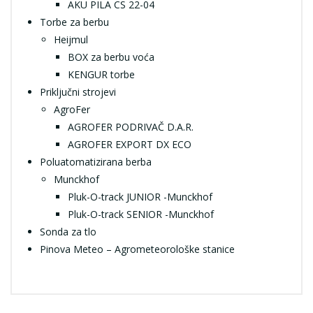
AKU PILA CS 22-04
Torbe za berbu
Heijmul
BOX za berbu voća
KENGUR torbe
Priključni strojevi
AgroFer
AGROFER PODRIVAČ D.A.R.
AGROFER EXPORT DX ECO
Poluatomatizirana berba
Munckhof
Pluk-O-track JUNIOR -Munckhof
Pluk-O-track SENIOR -Munckhof
Sonda za tlo
Pinova Meteo – Agrometeorološke stanice