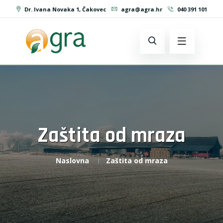
Dr. Ivana Novaka 1, Čakovec
agra@agra.hr
040 391 101
Zaštita od mraza
Naslovna
Zaštita od mraza